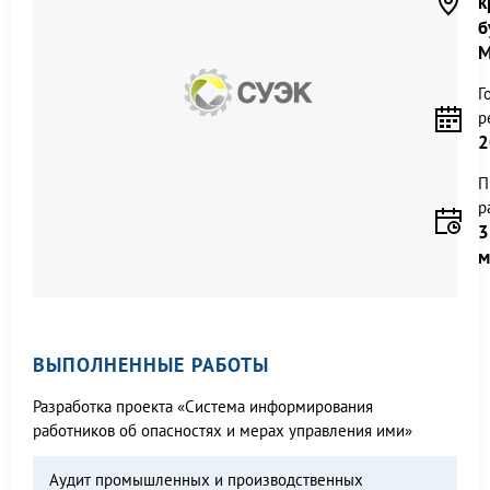
к
б
М
Г
р
2
П
р
3
м
ВЫПОЛНЕННЫЕ РАБОТЫ
Разработка проекта «Система информирования
работников об опасностях и мерах управления ими»
Аудит промышленных и производственных