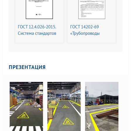
ГОСТ 12.4.026-2015.
ГОСТ 14202-69
Система стандартов
«Трубопроводы
безопасности труда.
промышленных
Цвета сигнальные,
предприятий.
знаки безопасности и
Опознавательная
разметка сигнальная.
окраска,
Назначение и правила
предупреждающие
ПРЕЗЕНТАЦИЯ
применения. Общие
знаки и
технические
маркировочные
требования и
щитки
характеристики.
Методы испытаний