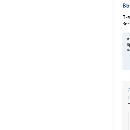
В
Пил
Вне
А
п
п