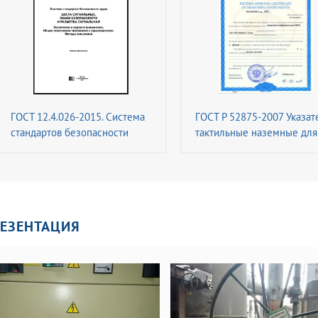
ГОСТ 12.4.026-2015. Система
ГОСТ Р 52875-2007 Указат
стандартов безопасности
тактильные наземные для
труда. Цвета сигнальные,
инвалидов по зрению.
знаки безопасности и
Технические требования
разметка сигнальная.
Назначение и правила
применения. Общие
ЕЗЕНТАЦИЯ
технические требования и
характеристики. Методы
испытаний