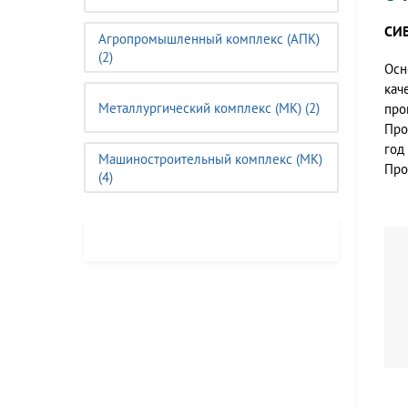
СИ
Агропромышленный комплекс (АПК)
(2)
Осн
кач
Металлургический комплекс (МК) (2)
про
Про
год
Машиностроительный комплекс (MК)
Про
(4)