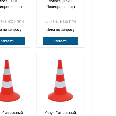
лоса (H320;
полоса (H320;
ипропилен; )
Полипропилен; )
KSZH1-H320-ППН
арт. KSM1-H320-ППН
а по запросу
Цена по запросу
Заказать
Заказать
с Сигнальный,
Конус Сигнальный,