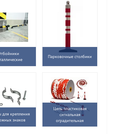
Отбойники
Парковочные столбики
таллические
Цепь пластиковая
 для крепления
сигнальная
ожных знаков
оградительная