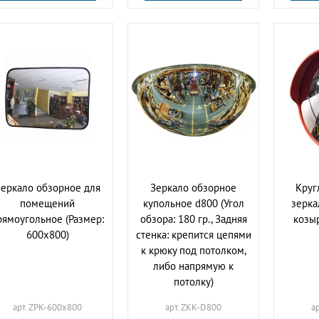
еркало обзорное для
Зеркало обзорное
Круг
помещений
купольное d800 (Угол
зерка
рямоугольное (Размер:
обзора: 180 гр., Задняя
козыр
600х800)
стенка: крепится цепями
к крюку под потолком,
либо напрямую к
потолку)
арт. ZPK-600х800
арт. ZKK-D800
а