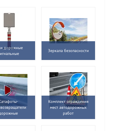
хи дорожные
Зеркала безопасности
игнальные
Катафоты-
Комплект ограждения
овозвращатели
мест автодорожных
дорожные
работ