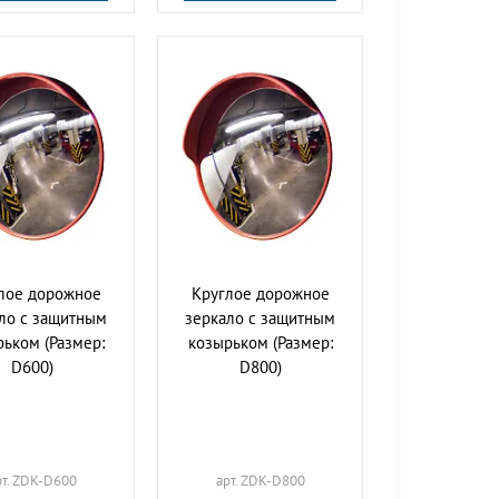
лое дорожное
Круглое дорожное
ло с защитным
зеркало с защитным
ьком (Размер:
козырьком (Размер:
D600)
D800)
рт. ZDK-D600
арт. ZDK-D800