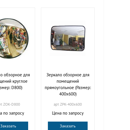
о обзорное для
Зеркало обзорное для
щений круглое
помещений
азмер: D800)
прямоугольное (Размер:
400х600)
рт. ZOK-D800
арт. ZPK-400х600
а по запросу
Цена по запросу
Заказать
Заказать