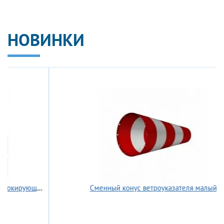
НОВИНКИ
ств ГАСЛОК BZS
Сменный конус ветроуказателя малый