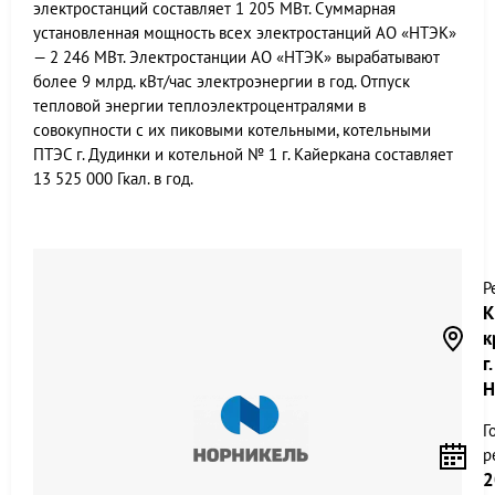
электростанций составляет 1 205 МВт. Суммарная
установленная мощность всех электростанций АО «НТЭК»
— 2 246 МВт. Электростанции АО «НТЭК» вырабатывают
более 9 млрд. кВт/час электроэнергии в год. Отпуск
тепловой энергии теплоэлектроцентралями в
совокупности с их пиковыми котельными, котельными
ПТЭС г. Дудинки и котельной № 1 г. Кайеркана составляет
13 525 000 Гкал. в год.
Р
К
к
г.
Н
Г
р
2