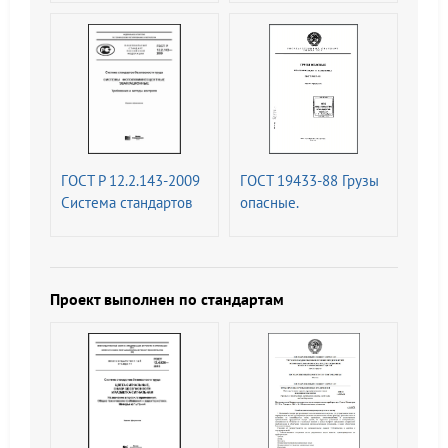
технические
предприятий.
требования (с
Опознавательная
Изменениями N 1, 2)
окраска,
предупреждающие
знаки и
маркировочные
щитки
ГОСТ Р 12.2.143-2009
ГОСТ 19433-88 Грузы
Система стандартов
опасные.
безопасности труда
Классификация и
(ССБТ). Системы
маркировка (с
фотолюминесцентные
Изменением N 1)
эвакуационные.
Проект выполнен по стандартам
Требования и методы
контроля (с
Изменением N 1)