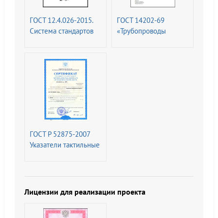
ГОСТ 12.4.026-2015.
ГОСТ 14202-69
Система стандартов
«Трубопроводы
безопасности труда.
промышленных
Цвета сигнальные,
предприятий.
знаки безопасности и
Опознавательная
разметка сигнальная.
окраска,
Назначение и правила
предупреждающие
применения. Общие
знаки и
технические
маркировочные
требования и
щитки
характеристики.
ГОСТ Р 52875-2007
Методы испытаний
Указатели тактильные
наземные для
инвалидов по зрению.
Технические
требования
Лицензии для реализации проекта