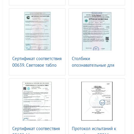
N00583809. Знаки
1-8 групп I-IV
дорожные 1-5
типоразмеров ГОСТ Р
типоразмера, знаки
52290 - 2024
стандартной формы
виды 1а-26, знаки
индивидуального
проектирования виды 27-
40. ГОСТ 32945-2014
Сертификат соответствия
Столбики
00639. Световое табло
опознавательные для
информационные
кабельных линий РОСС
указатели и знаки. ТУ
RU.32623.ОС10.06123
-27.40.24.-019-52419895-
2018.-07.06.2024
Сертификат соотвествия
Протокол испытаний к