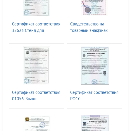
Сертификат соответствия
Свидетельство на
32623 Стенд для
товарный знак(знак
размещения средств
обслуживания) N 498038
защиты т.м. ГАССТЕНД
т.м. ГАССТЕНД
Сертификат соответствия
Сертификат соответствия
01056. Знаки
РОСС
безопасности ГОСТ Р
RU.32623.ОС15.13450.
12.4.026-2015
Знаки путевые и
сигнальные железных
дорог. ГОСТ 8442-65