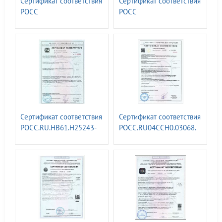
Сертификат соответствия
Сертификат соответствия
РОСС
РОСС
RU.З2623.ОС07.04519.
RU.З2623.ОС07.04520.
Знаки навигационные
Информационных знаки
внутренних судоходных
для обозначения границ
путей ГОСТ 26600-98
водоохранных зон
Сертификат соответствия
Сертификат соответствия
РОСС.RU.НВ61.Н25243-
РОСС.RU04CCH0.03068.
Штендеры
Железнодорожные знаки
информационные ТУ
по
25.99.29-007-52419895-
непроизводственнному
2018
травматизму