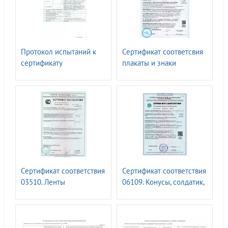
Протокол испытаний к
Сертификат соответсвия
сертификату
плакаты и знаки
соответствия 00336.
электробезопасности N
Знаки безопасности, с
0151277. СО 153-
применением
34.03.603-2003, СТО
фотолюм.материалов.
34.01.-30.1-001-2016
ГОСТ 34428-2018
Сертификат соответствия
Сертификат соответствия
03510. Ленты
06109. Конусы, солдатик,
сигнальные ГОСТ Р
веха ГОСТ 32758-2014
12.4.026-2015