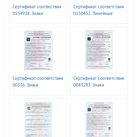
Сертификат соотвествия
Сертификат соответствия
0154938. Знаки
0150452. Линейные
маркировки
блокираторы фланцевых
трубопроводов ГОСТ Р
соединений ГАСЛОК
71918-2024
Сертификат соответствия
Сертификат соответствия
00336. Знаки
0083283. Знаки
безопасности, с
опасности ГОСТ Р 57479-
применением
2017.10.04.25
фотолюм.материалов.
ГОСТ 34428-2018. до
04.2028