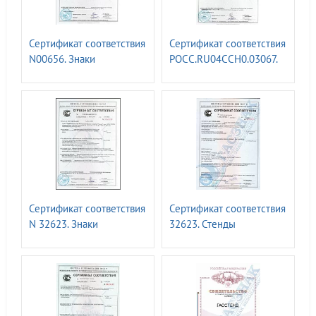
Сертификат соответствия
Сертификат соответствия
N00656. Знаки
РОСС.RU04CCH0.03067.
магистральных
Знаки туристической
газопроводов СТО
навигации ГОСТ Р 57581 -
ГАЗПРОМ 2-3.5-454-2010
2017
Сертификат соответствия
Сертификат соответствия
N 32623. Знаки
32623. Стенды
безопасности и
информационные т.м.
информационные щиты
ГАСЗНАК
для ПАО «РОССЕТИ» СТО
34.01-24-001-2015