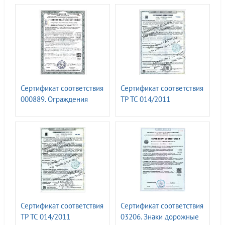
Сертификат соответствия
Сертификат соответствия
000889. Ограждения
ТР ТС 014/2011
металлические
N00583808. Опоры для
монтажа технических
средств организации
дорожного движения.
Опоры дорожных знаков
металлические
неэлектрифицированные
обычные I-образные
марок: ОМ-2,5; ОМ-3,0;
Сертификат соответствия
Сертификат соответствия
ОМ-3,5; ОМ-4,0; ОМ-4,5;
ТР ТС 014/2011
03206. Знаки дорожные
ОМ-5,0;