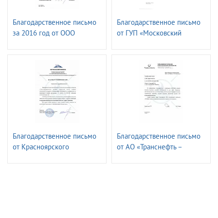
Благодарственное письмо
Благодарственное письмо
за 2016 год от ОOО
от ГУП «Московский
«Газпром ФЛОТ»
метрополитен»
Электромеханическая
служба.
Благодарственное письмо
Благодарственное письмо
от Красноярского
от АО «Транснефть –
транспортного филиала
Верхняя Волга»
ПАО «ГМК«Норильский
Никель»