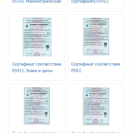
05192. Манометрические
сертификату 03911.
комплекты ГАСЗНАК ТУ
Знаки и щиты-указатели
для объектов ПАО
Транснефть
Сертификат соответствия
Сертификат соответствия
03911. Знаки и щиты-
РОСС
указатели для объектах
RU.32623.ОС10.05833.
ПАО Транснефть
Универсальный
ОТТ-75.200.00-КТН-0412-
диэлектрический трап-
22
трансформер с
переменной длиной для
спуска и эвакуации
персонала из траншеи
«ГАСТРАП»