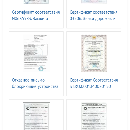
Сертификат соответствия
Сертификат соответствия
N0635583. Замки и
03206. Знаки дорожные
устройства блокирующие
1-8 групп I-IV
"ГАСЛОК"
типоразмеров ГОСТ Р
52290 - 2004
Отказное письмо
Сертификат Соответствия
блокриющие устройства
ST.RU.0001.M0020150
ГАСЛОК - ТР ТС 012/2011
менеджмента качества
"О безопасности
оборудования для
работы во
взрывоопасных средах"