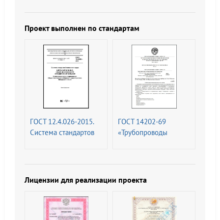
Цвета сигнальные,
предприятий.
знаки безопасности и
Опознавательная
разметка сигнальная.
окраска,
Проект выполнен по стандартам
Назначение и правила
предупреждающие
применения. Общие
знаки и
технические
маркировочные
требования и
щитки
характеристики.
Методы испытаний
ГОСТ 12.4.026-2015.
ГОСТ 14202-69
Система стандартов
«Трубопроводы
безопасности труда.
промышленных
Цвета сигнальные,
предприятий.
знаки безопасности и
Опознавательная
разметка сигнальная.
окраска,
Лицензии для реализации проекта
Назначение и правила
предупреждающие
применения. Общие
знаки и
технические
маркировочные
требования и
щитки