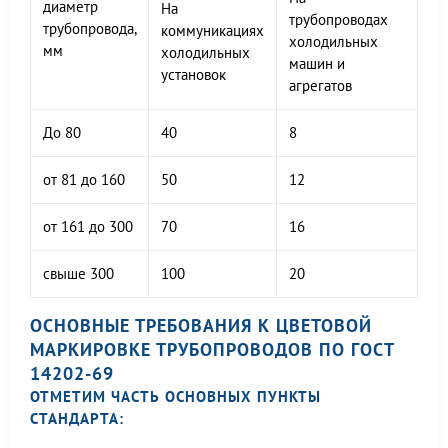
диаметр
На
трубопроводах
трубопровода,
коммуникациях
холодильных
мм
холодильных
машин и
установок
агрегатов
До 80
40
8
от 81 до 160
50
12
от 161 до 300
70
16
свыше 300
100
20
ОСНОВНЫЕ ТРЕБОВАНИЯ К ЦВЕТОВОЙ
МАРКИРОВКЕ ТРУБОПРОВОДОВ ПО ГОСТ
14202-69
ОТМЕТИМ ЧАСТЬ ОСНОВНЫХ ПУНКТЫ
СТАНДАРТА: