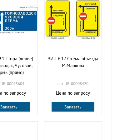
.1 Т.Гора (левее)
ЗИП 6.17 Схема объезда
аводск, Чусовой,
М.Маркова
рмь (прямо)
. ЦБ-00075604
арт. ЦБ-00008420
а по запросу
Цена по запросу
Заказать
Заказать