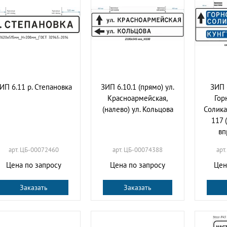
ИП 6.11 р. Степановка
ЗИП 6.10.1 (прямо) ул.
ЗИП 
Красноармейская,
Гор
(налево) ул. Кольцова
Солика
117 
вп
арт. ЦБ-00072460
арт. ЦБ-00074388
арт
Цена по запросу
Цена по запросу
Цен
Заказать
Заказать