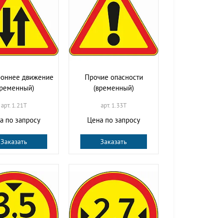
роннее движение
Прочие опасности
временный)
(временный)
арт. 1.21T
арт. 1.33T
а по запросу
Цена по запросу
Заказать
Заказать