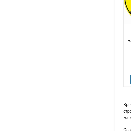
м
Вре
стр
мар
Осо