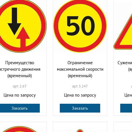
Преимущество
Ограничение
Сужени
встречного движения
максимальной скорости
(
(временный)
(временный)
арт. 2.6T
арт. 3.24T
Цена по запросу
Цена по запросу
Цен
Заказать
Заказать