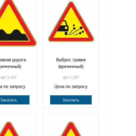
овная дорога
Выброс гравия
временный)
(временный)
арт. 1.16T
арт. 1.18T
а по запросу
Цена по запросу
Заказать
Заказать