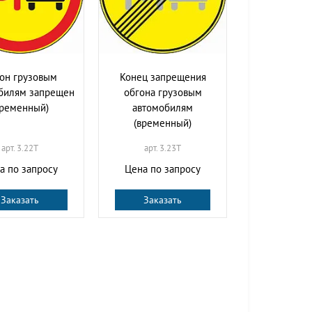
он грузовым
Конец запрещения
билям запрещен
обгона грузовым
временный)
автомобилям
(временный)
арт. 3.22T
арт. 3.23T
а по запросу
Цена по запросу
Заказать
Заказать