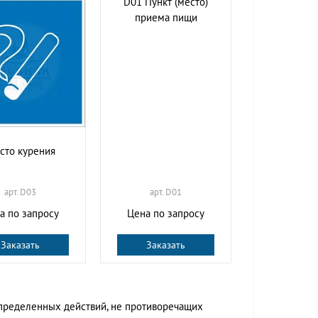
D01 Пункт (место)
приема пищи
сто курения
арт. D03
арт. D01
а по запросу
Цена по запросу
Заказать
Заказать
ределенных действий, не противоречащих