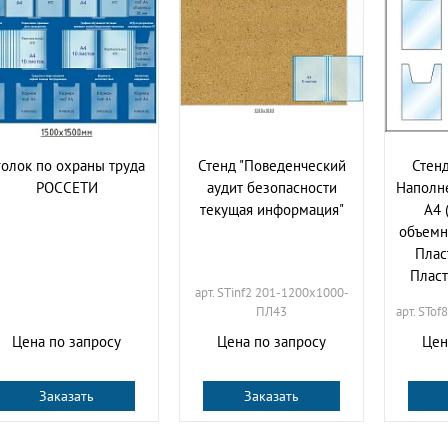
голок по охраны труда
Стенд "Поведенческий
Стенд
РОССЕТИ
аудит безопасности
Наполне
текущая информация"
А4 
объемн
Плас
Пласт
арт. STinf2 201-1200х1000-
ПЛ43
арт. STo
Цена по запросу
Цена по запросу
Цен
Заказать
Заказать