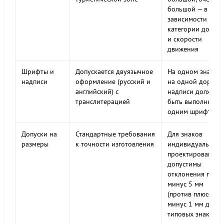
большой — в
зависимости от
категории дороги
и скорости
движения
Шрифты и
Допускается двуязычное
На одном знаке и
надписи
оформление (русский и
на одной дороге
английский) с
надписи должны
транслитерацией
быть выполнены
одним шрифтом
Допуски на
Стандартные требования
Для знаков
размеры
к точности изготовления
индивидуального
проектирования
допустимы
отклонения плюс-
минус 5 мм
(против плюс-
минус 1 мм для
типовых знаков)