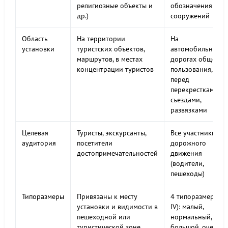
религиозные объекты и
обозначения
др.)
сооружений
Область
На территории
На
установки
туристских объектов,
автомобильных
маршрутов, в местах
дорогах общего
концентрации туристов
пользования,
перед
перекрестками,
съездами,
развязками
Целевая
Туристы, экскурсанты,
Все участники
аудитория
посетители
дорожного
достопримечательностей
движения
(водители,
пешеходы)
Типоразмеры
Привязаны к месту
4 типоразмера (I
установки и видимости в
IV): малый,
пешеходной или
нормальный,
туристической зоне
большой, очень