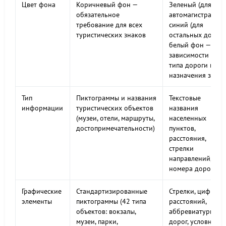
Цвет фона
Коричневый фон —
Зеленый (для
обязательное
автомагистралей),
требование для всех
синий (для
туристических знаков
остальных дорог),
белый фон — в
зависимости от
типа дороги и
назначения знака
Тип
Пиктограммы и названия
Текстовые
информации
туристических объектов
названия
(музеи, отели, маршруты,
населенных
достопримечательности)
пунктов,
расстояния,
стрелки
направлений,
номера дорог
Графические
Стандартизированные
Стрелки, цифры
элементы
пиктограммы (42 типа
расстояний,
объектов: вокзалы,
аббревиатуры
музеи, парки,
дорог, условные