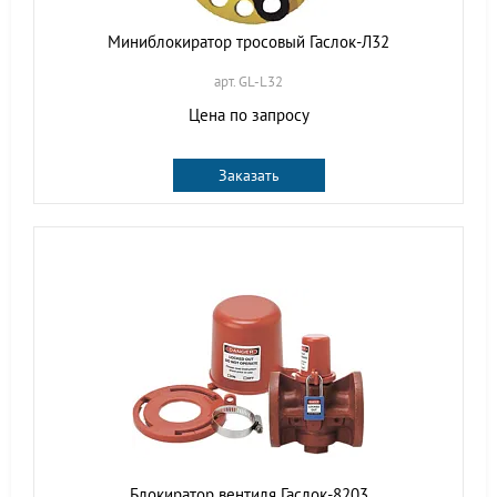
Миниблокиратор тросовый Гаслок-Л32
арт. GL-L32
Цена по запросу
Заказать
Блокиратор вентиля Гаслок-8203